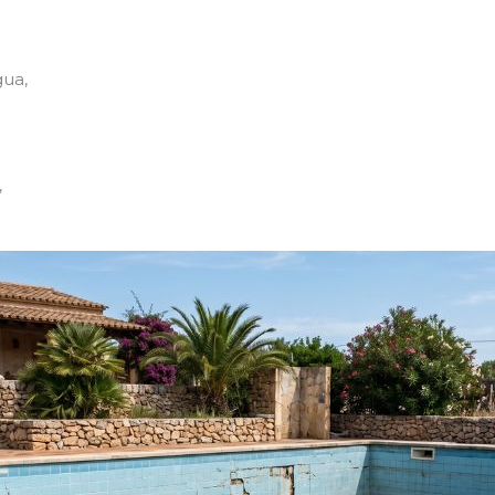
gua,
,