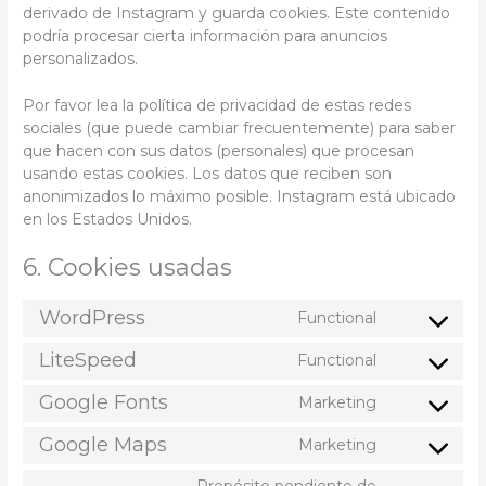
derivado de Instagram y guarda cookies. Este contenido
podría procesar cierta información para anuncios
personalizados.
Por favor lea la política de privacidad de estas redes
sociales (que puede cambiar frecuentemente) para saber
que hacen con sus datos (personales) que procesan
usando estas cookies. Los datos que reciben son
anonimizados lo máximo posible. Instagram está ubicado
en los Estados Unidos.
6. Cookies usadas
WordPress
Functional
Consent
to
LiteSpeed
Functional
Consent
service
to
wordpress
Google Fonts
Marketing
Consent
service
to
litespeed
Google Maps
Marketing
Consent
service
to
google-
Propósito pendiente de