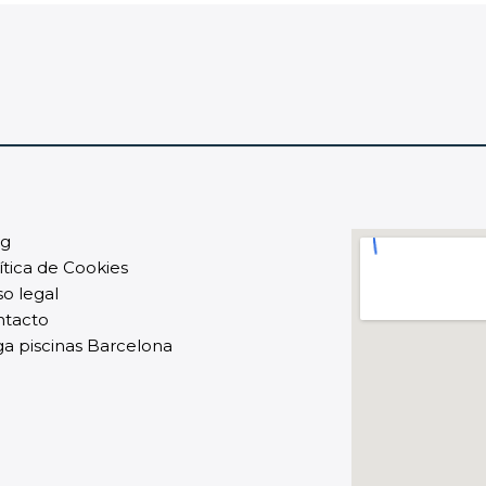
og
ítica de Cookies
so legal
ntacto
a piscinas Barcelona